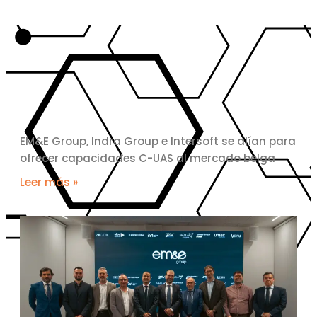
EM&E Group, Indra Group e Intersoft se alían para
ofrecer capacidades C-UAS al mercado belga
Leer más »