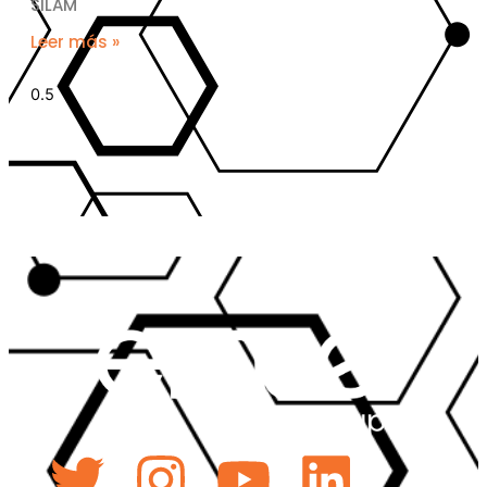
SILAM
Leer más »
« Anterior
Siguiente »
Twitter
Instagram
Youtube
Linked