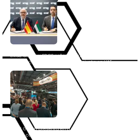
EM&E Group y EDGE sellan en Eurosatory el acuerdo de
constitución de su sociedad conjunta en UAE
EM&E Group presenta en Eurosatory el ODIN 6×6, su
nueva capacidad C-UAS móvil de defensa por capas