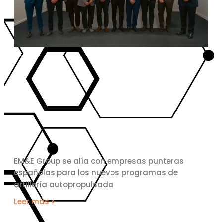
EM&E Group se alía con empresas punteras
españolas para los nuevos programas de
artillería autopropulsada
Leer más »