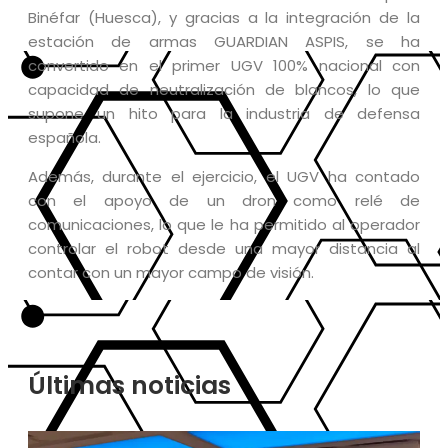
Binéfar (Huesca), y gracias a la integración de la
estación de armas GUARDIAN ASPIS, se ha
convertido en el primer UGV 100% nacional con
capacidad de neutralización de blancos, lo que
supone un hito para la industria de defensa
española.
Además, durante el ejercicio, el UGV ha contado
con el apoyo de un dron como relé de
comunicaciones, lo que le ha permitido al operador
controlar el robot desde una mayor distancia al
contar con un mayor campo de visión.
Últimas noticias