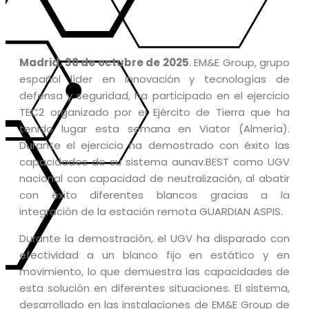
Madrid. 30 de octubre de 2025
. EM&E Group, grupo
español líder en innovación y tecnologías de
defensa y seguridad, ha participado en el ejercicio
TEC2 organizado por el Ejército de Tierra que ha
tenido lugar esta semana en Viator (Almería).
Durante el ejercicio ha demostrado con éxito las
capacidades de su sistema aunav.BEST como UGV
nacional con capacidad de neutralización, al abatir
con éxito diferentes blancos gracias a la
integración de la estación remota GUARDIAN ASPIS.
Durante la demostración, el UGV ha disparado con
efectividad a un blanco fijo en estático y en
movimiento, lo que demuestra las capacidades de
esta solución en diferentes situaciones. El sistema,
desarrollado en las instalaciones de EM&E Group de