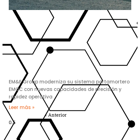
EM&E Group moderniza su sistema portamortero
EMOC con nuevas capacidades de precisión y
rapidez operativa
Leer más »
« Anterior
Siguiente »