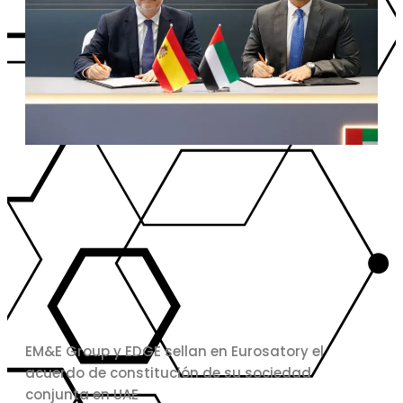
EM&E Group y EDGE sellan en Eurosatory el
acuerdo de constitución de su sociedad
conjunta en UAE