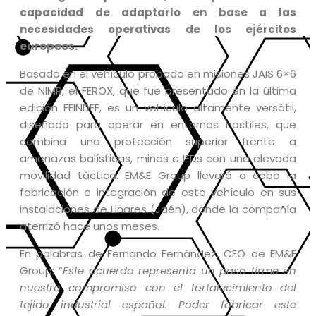
capacidad de adaptarlo en base a las
necesidades operativas de los ejércitos
europeos.
Basado en el vehículo probado en misiones JAIS 6×6
de NIMR, el FEROX, que fue presentado en la última
edición FEINDEF, es un vehículo altamente versátil,
diseñado para operar en entornos hostiles, que
combina una protección superior frente a
amenazas balísticas, minas e IEDs con una elevada
movilidad táctica. EM&E Group llevará a cabo la
fabricación e integración de este vehículo en sus
instalaciones de Linares (Jaén), donde la compañía
aterrizó hace unos meses.
En palabras de Fernando Fernández, CEO de EM&E
Group: “
Este acuerdo representa un paso firme en
nuestro compromiso con el fortalecimiento del
tejido industrial español. Poder fabricar este