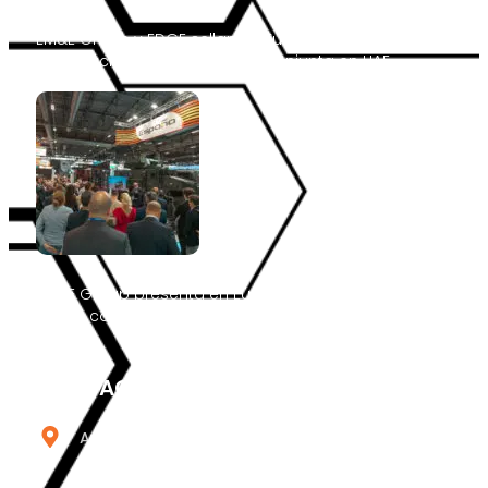
EM&E Group y EDGE sellan en Eurosatory el acuerdo de
constitución de su sociedad conjunta en UAE
EM&E Group presenta en Eurosatory el ODIN 6×6, su
nueva capacidad C-UAS móvil de defensa por capas
CONTACTO
Av. Punto Es, 10. 28805. Alcalá de Henares,
Madrid