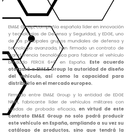
EM&E Group, compañía española líder en innovación
y tecnologías de Defensa y Seguridad, y EDGE, uno
de los principales grupos mundiales de defensa y
tecnología avanzada, han firmado un contrato de
transferencia tecnológica para fabricar el vehículo
blindado FEROX 6×6 en España.
Este acuerdo
otorgará a EM&E Group la autoridad de diseño
del vehículo, así como la capacidad para
distribuirlo en el mercado europeo.
Firmado entre EM&E Group y la entidad de EDGE
NIMR, fabricante líder de vehículos militares con
ruedas de probada eficacia,
en virtud de este
contrato EM&E Group no solo podrá producir
este vehículo en España, ampliando a su vez su
catálogo de productos, sino que tendrá la