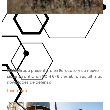
EM&E Group presentará en Eurosatory su nuevo
sistema antidrón ODIN 6×6 y exhibirá sus últimas
novedades de defensa
Leer más »