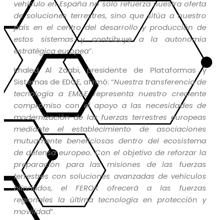
vehículo en España no solo refuerza nuestra oferta
de soluciones terrestres, sino que sitúa a nuestro
país en el centro del desarrollo y producción de
estos sistemas y contribuye a la autonomía
estratégica europea
”.
Khaled Al Zaabi, presidente de Plataformas y
Sistemas de EDGE, afirmó: “
Nuestra transferencia de
tecnología a EM&E representa nuestro creciente
compromiso con el apoyo a las necesidades de
modernización de las fuerzas terrestres europeas
mediante el establecimiento de asociaciones
mutuamente beneficiosas dentro del ecosistema
de defensa europeo. Con el objetivo de reforzar la
preparación para las misiones de las fuerzas
terrestres con soluciones avanzadas de vehículos
blindados, el FEROX ofrecerá a las fuerzas
regionales la última tecnología en protección y
movilidad
”.