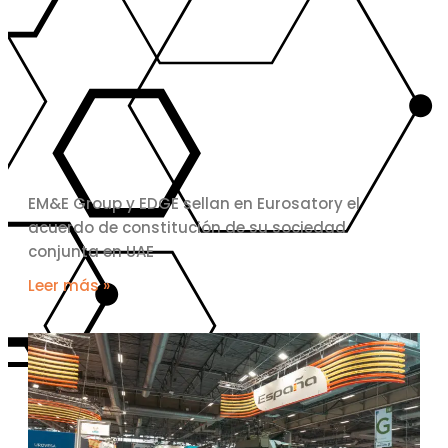
EM&E Group y EDGE sellan en Eurosatory el
acuerdo de constitución de su sociedad
conjunta en UAE
Leer más »