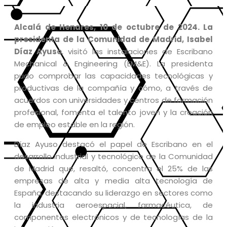
Alcalá de Henares, 10 de octubre de 2024. L
a
presidenta de la Comunidad de Madrid, Isabel
Díaz Ayuso
, visitó las instalaciones de Escribano
Mechanical & Engineering (EM&E). La presidenta
pudo comprobar las capacidades tecnológicas y
productivas de la compañía y cómo, a través de
acuerdos con universidades y centros de formación
profesional, fomenta el talento joven y la creación
de empleo estable en la región.
Díaz Ayuso destacó el papel de Escribano en el
desarrollo industrial y tecnológico de la Comunidad
de Madrid que, resaltó, concentra el 25% de las
empresas de alta y media alta tecnología de
España, destacando su liderazgo en sectores como
la industria aeroespacial, farmacéutica, de
componentes electrónicos y de tecnologías de la