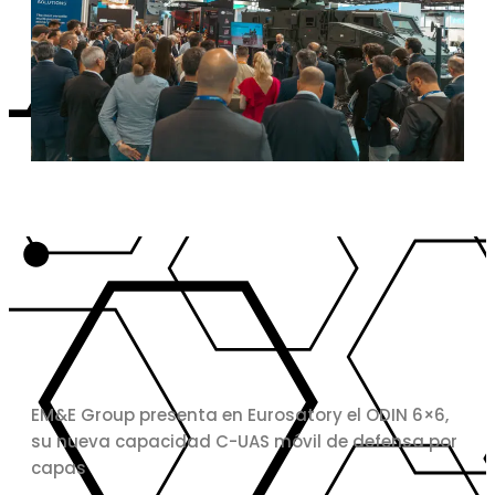
EM&E Group presenta en Eurosatory el ODIN 6×6,
su nueva capacidad C-UAS móvil de defensa por
capas