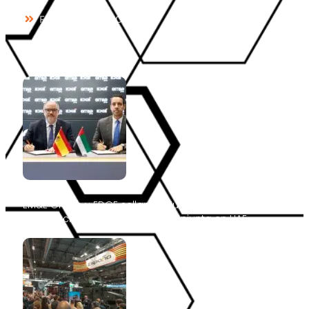
FONDOS PÚBLICOS
NOTICIAS
EM&E Group y EDGE sellan en Eurosatory el acuerdo de
constitución de su sociedad conjunta en UAE