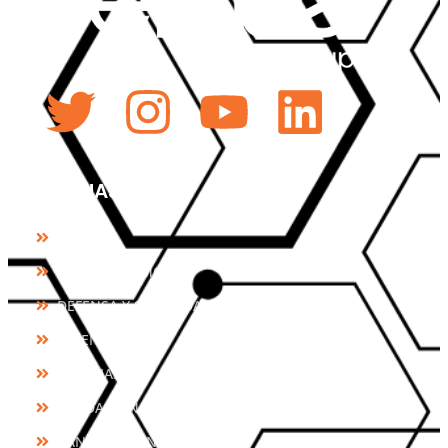
Twitter
Instagram
Youtube
Linked
PÁGINAS
HOME
QUIÉNES SOMOS
DEFENSA Y SEGURIDAD
TALENTO
NOTICIAS
FUNDACIÓN CONSTANCIA
CANAL DE DENUNCIAS